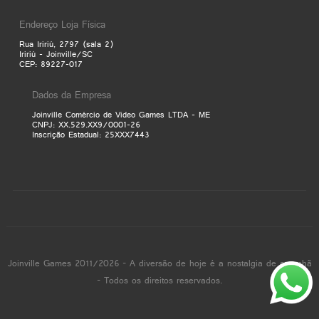
Endereço Loja Física
Rua Iririú, 2797 (sala 2)
Iririú - Joinville/SC
CEP: 89227-017
Dados da Empresa
Joinville Comércio de Video Games LTDA - ME
CNPJ: XX.529.XX9/0001-26
Inscrição Estadual: 25XXX7443
Joinville Games 2011/2026 - A diversão de hoje é a nostalgia de amanhã
- Todos os direitos reservados.