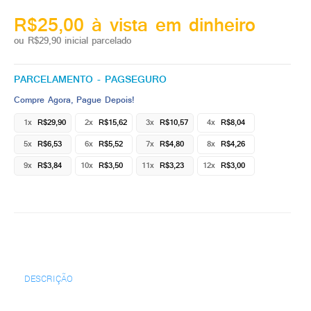
R$25,00 à vista em dinheiro
ou R$29,90 inicial parcelado
PARCELAMENTO - PAGSEGURO
Compre Agora, Pague Depois!
1x
R$29,90
2x
R$15,62
3x
R$10,57
4x
R$8,04
5x
R$6,53
6x
R$5,52
7x
R$4,80
8x
R$4,26
9x
R$3,84
10x
R$3,50
11x
R$3,23
12x
R$3,00
DESCRIÇÃO