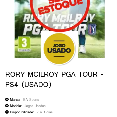
ado gamer)
os)
)
cnica)
RORY MCILROY PGA TOUR -
PS4 (USADO)
Marca:
EA Sports
Modelo:
Jogos Usados
Disponibilidade:
2 a 3 dias