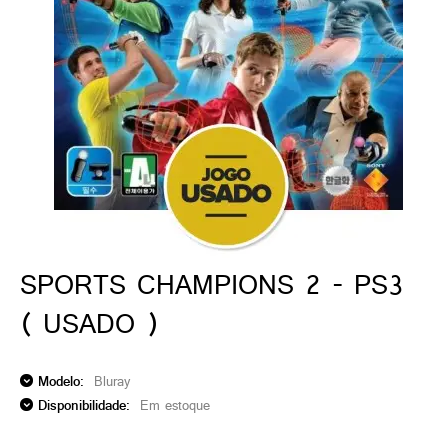
ado gamer)
os)
)
cnica)
SPORTS CHAMPIONS 2 - PS3
( USADO )
Modelo:
Bluray
Disponibilidade:
Em estoque