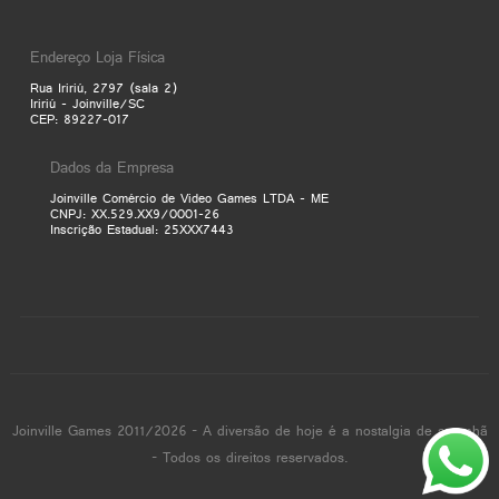
Endereço Loja Física
Rua Iririú, 2797 (sala 2)
Iririú - Joinville/SC
CEP: 89227-017
Dados da Empresa
Joinville Comércio de Video Games LTDA - ME
CNPJ: XX.529.XX9/0001-26
Inscrição Estadual: 25XXX7443
Joinville Games 2011/2026 - A diversão de hoje é a nostalgia de amanhã
- Todos os direitos reservados.