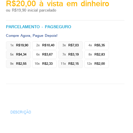
R$20,00 à vista em dinheiro
ou R$19,90 inicial parcelado
PARCELAMENTO - PAGSEGURO
Compre Agora, Pague Depois!
1x
R$19,90
2x
R$10,40
3x
R$7,03
4x
R$5,35
5x
R$4,34
6x
R$3,67
7x
R$3,19
8x
R$2,83
9x
R$2,55
10x
R$2,33
11x
R$2,15
12x
R$2,00
DESCRIÇÃO