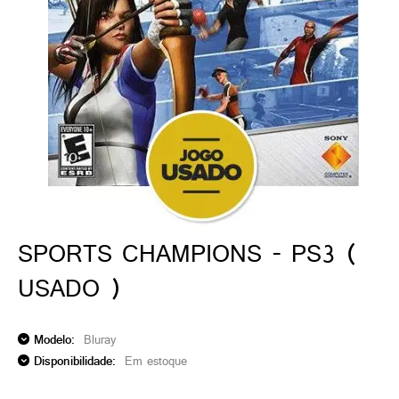
ado gamer)
os)
)
cnica)
SPORTS CHAMPIONS - PS3 (
USADO )
Modelo:
Bluray
Disponibilidade:
Em estoque