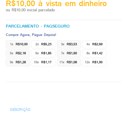
R$10,00 à vista em dinheiro
ou R$10,00 inicial parcelado
PARCELAMENTO - PAGSEGURO
Compre Agora, Pague Depois!
1x
R$10,00
2x
R$5,23
3x
R$3,53
4x
R$2,69
5x
R$2,18
6x
R$1,85
7x
R$1,60
8x
R$1,42
9x
R$1,28
10x
R$1,17
11x
R$1,08
12x
R$1,00
DESCRIÇÃO