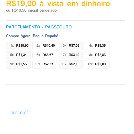
R$19,00 à vista em dinheiro
ou R$19,90 inicial parcelado
PARCELAMENTO - PAGSEGURO
Compre Agora, Pague Depois!
1x
R$19,90
2x
R$10,40
3x
R$7,03
4x
R$5,35
5x
R$4,34
6x
R$3,67
7x
R$3,19
8x
R$2,83
9x
R$2,55
10x
R$2,33
11x
R$2,15
12x
R$2,00
DESCRIÇÃO