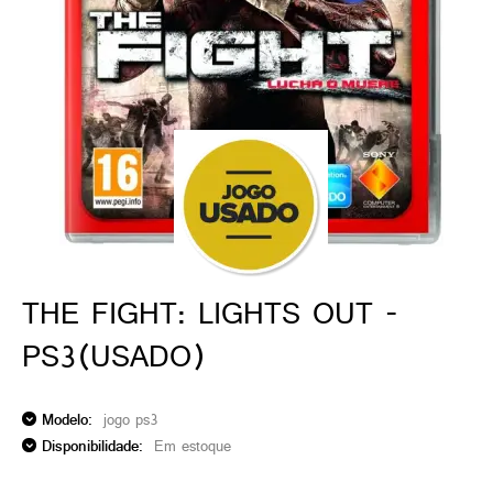
ado gamer)
os)
)
cnica)
THE FIGHT: LIGHTS OUT -
PS3(USADO)
Modelo:
jogo ps3
Disponibilidade:
Em estoque