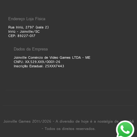
Endereço Loja Física
Rua Iririú, 2797 (sala 2)
Iririú - Joinville/SC
CEP: 89227-017
Dados da Empresa
Joinville Comércio de Video Games LTDA - ME
CNPJ: XX.529.XX9/0001-26
Inscrição Estadual: 25XXX7443
Joinville Games 2011/2026 - A diversão de hoje é a nostalgia de amanhã
- Todos os direitos reservados.