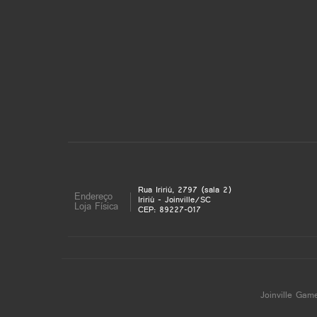
Rua Iririú, 2797 (sala 2)
Endereço
Iririú - Joinville/SC
Loja Física
CEP: 89227-017
Joinville Gam