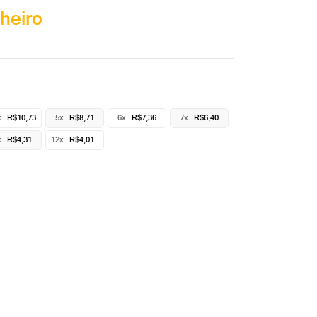
heiro
x
R$10,73
5x
R$8,71
6x
R$7,36
7x
R$6,40
x
R$4,31
12x
R$4,01