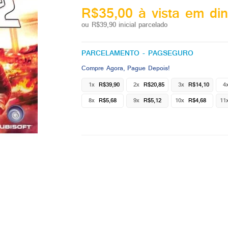
R$35,00 à vista em din
ou R$39,90 inicial parcelado
PARCELAMENTO - PAGSEGURO
Compre Agora, Pague Depois!
1x
R$39,90
2x
R$20,85
3x
R$14,10
4
8x
R$5,68
9x
R$5,12
10x
R$4,68
11