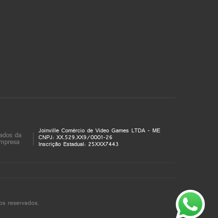
Joinville Comércio de Video Games LTDA - ME
ados da
CNPJ: XX.529.XX9/0001-26
mpresa
Inscrição Estadual: 25XXX7443
os reservados.