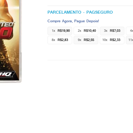
PARCELAMENTO - PAGSEGURO
Compre Agora, Pague Depois!
1x
R$19,90
2x
R$10,40
3x
R$7,03
4
8x
R$2,83
9x
R$2,55
10x
R$2,33
11