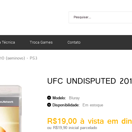
a Técnica
Troca Games
Contato
10 (seminovo) - PS3
UFC UNDISPUTED 201
Modelo:
Bluray
Disponibilidade:
Em estoque
R$19,00 à vista em din
ou R$19,90 inicial parcelado