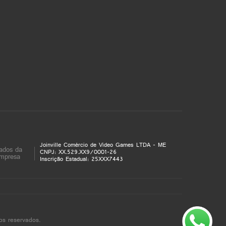
Joinville Comércio de Video Games LTDA - ME
ados da
CNPJ: XX.529.XX9/0001-26
mpresa
Inscrição Estadual: 25XXX7443
os reservados.