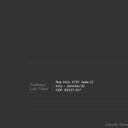
Rua Iririú, 2797 (sala 2)
Endereço
Iririú - Joinville/SC
Loja Física
CEP: 89227-017
Joinville Gam