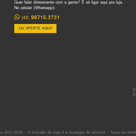
Quer falar diretamente com a gente? É só ligar aqui pra loja.
No celular (Whatsapp):
99715.3731
(47)
OU APERTE AQUI!
D
E
es 2011/2026 - A diversão de hoje é a nostalgia de amanhã - Todos os direit