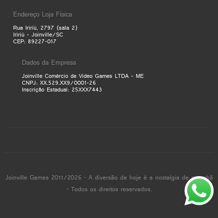
Endereço Loja Física
Rua Iririú, 2797 (sala 2)
Iririú - Joinville/SC
CEP: 89227-017
Dados da Empresa
Joinville Comércio de Video Games LTDA - ME
CNPJ: XX.529.XX9/0001-26
Inscrição Estadual: 25XXX7443
Joinville Games 2011/2026 - A diversão de hoje é a nostalgia de amanhã
- Todos os direitos reservados.