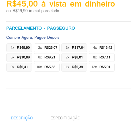
R$45,00 à vista em dinheiro
ou R$49,90 inicial parcelado
PARCELAMENTO - PAGSEGURO
Compre Agora, Pague Depois!
1x
R$49,90
2x
R$26,07
3x
R$17,64
4x
R$13,42
5x
R$10,89
6x
R$9,21
7x
R$8,01
8x
R$7,11
9x
R$6,41
10x
R$5,85
11x
R$5,39
12x
R$5,01
DESCRIÇÃO
ESPECIFICAÇÃO