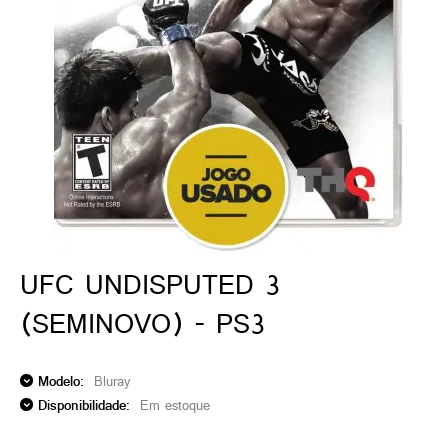
ado gamer)
os)
)
cnica)
UFC UNDISPUTED 3
(SEMINOVO) - PS3
Modelo:
Bluray
Disponibilidade:
Em estoque