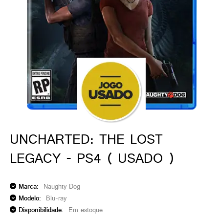
ado gamer)
os)
)
cnica)
UNCHARTED: THE LOST
LEGACY - PS4 ( USADO )
Marca:
Naughty Dog
Modelo:
Blu-ray
Disponibilidade:
Em estoque