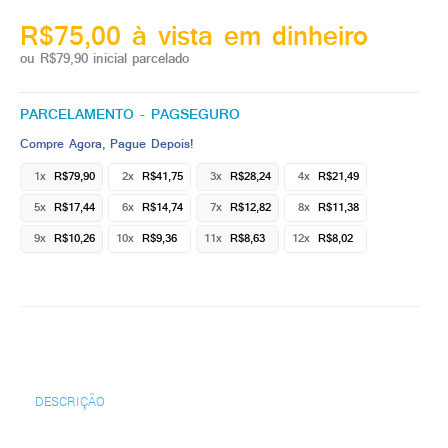
R$75,00 à vista em dinheiro
ou R$79,90 inicial parcelado
PARCELAMENTO - PAGSEGURO
Compre Agora, Pague Depois!
1x
R$79,90
2x
R$41,75
3x
R$28,24
4x
R$21,49
5x
R$17,44
6x
R$14,74
7x
R$12,82
8x
R$11,38
9x
R$10,26
10x
R$9,36
11x
R$8,63
12x
R$8,02
DESCRIÇÃO