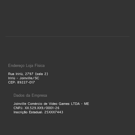
Endereço Loja Física
Rua Iririú, 2797 (sala 2)
Iririú - Joinville/SC
CEP: 89227-017
Dados da Empresa
Joinville Comércio de Video Games LTDA - ME
CNPJ: XX.529.XX9/0001-26
Inscrição Estadual: 25XXX7443