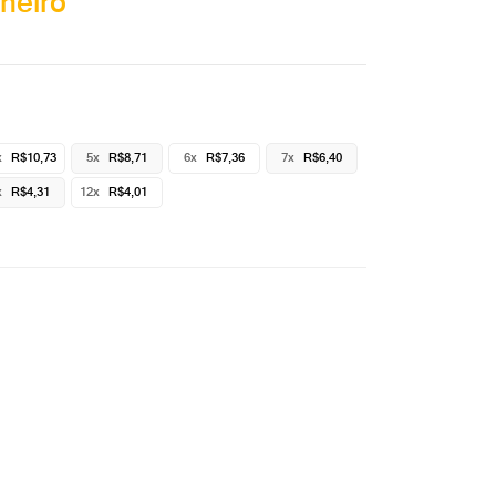
heiro
x
R$10,73
5x
R$8,71
6x
R$7,36
7x
R$6,40
x
R$4,31
12x
R$4,01