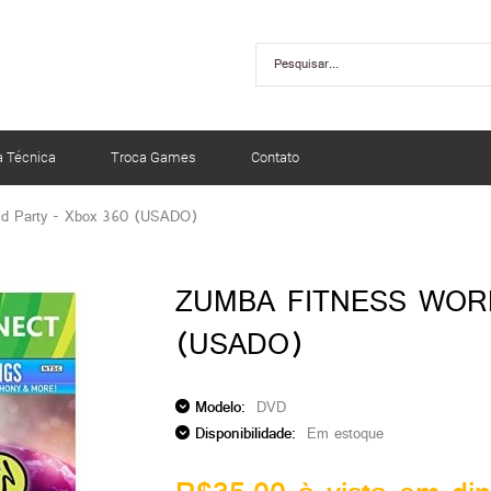
a Técnica
Troca Games
Contato
ld Party - Xbox 360 (USADO)
ZUMBA FITNESS WOR
(USADO)
Modelo:
DVD
Disponibilidade:
Em estoque