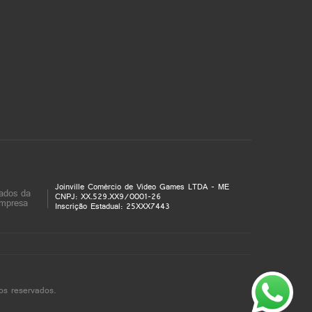
Joinville Comércio de Video Games LTDA - ME
ados da
CNPJ: XX.529.XX9/0001-26
mpresa
Inscrição Estadual: 25XXX7443
os reservados.