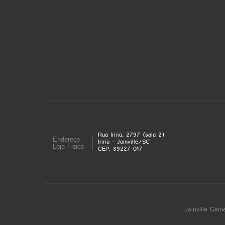
Rua Iririú, 2797 (sala 2)
Endereço
Iririú - Joinville/SC
Loja Física
CEP: 89227-017
Joinville Gam