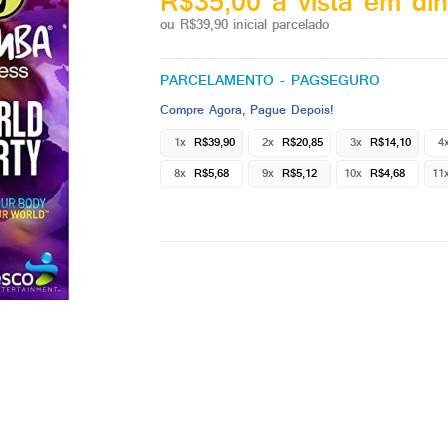
R$35,00 à vista em din
ou R$39,90 inicial parcelado
PARCELAMENTO - PAGSEGURO
Compre Agora, Pague Depois!
1x
R$39,90
2x
R$20,85
3x
R$14,10
4
8x
R$5,68
9x
R$5,12
10x
R$4,68
11