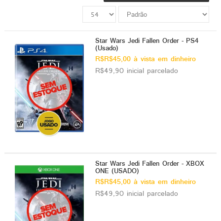
ado gamer)
os)
Star Wars Jedi Fallen Order - PS4
(Usado)
)
R$R$45,00 à vista em dinheiro
R$49,90 inicial parcelado
cnica)
Star Wars Jedi Fallen Order - XBOX
ONE (USADO)
R$R$45,00 à vista em dinheiro
R$49,90 inicial parcelado