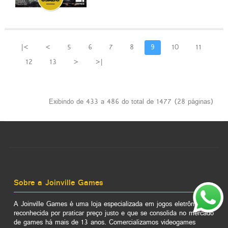
|<
<
5
6
7
8
9
10
11
12
13
>
>|
Exibindo de 433 a 486 do total de 1477 (28 páginas)
Sobre a Joinville Games
A Joinville Games é uma loja especializada em jogos eletrônicos,
reconhecida por praticar preço justo e que se consolida no mercado
de games há mais de 13 anos. Comercializamos videogames