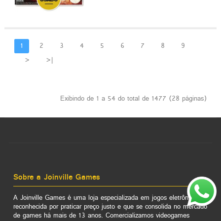
1
2
3
4
5
6
7
8
9
>
>|
Exibindo de 1 a 54 do total de 1477 (28 páginas)
Sobre a Joinville Games
A Joinville Games é uma loja especializada em jogos eletrônicos,
reconhecida por praticar preço justo e que se consolida no mercado
de games há mais de 13 anos. Comercializamos videogames