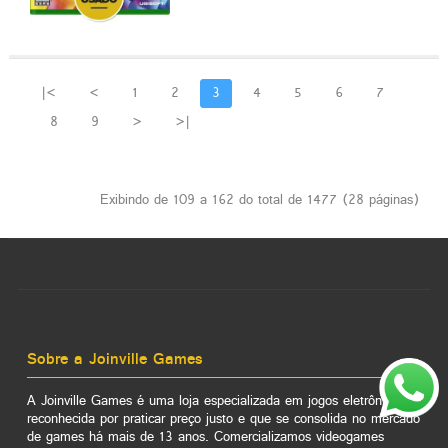
|<
<
1
2
3
4
5
6
7
8
9
>
>|
Exibindo de 109 a 162 do total de 1477 (28 páginas)
Sobre a Joinville Games
A Joinville Games é uma loja especializada em jogos eletrônicos,
reconhecida por praticar preço justo e que se consolida no mercado
de games há mais de 13 anos. Comercializamos videogames