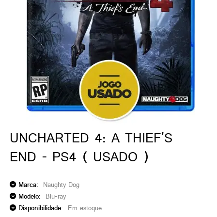
ado gamer)
os)
)
cnica)
UNCHARTED 4: A THIEF'S
END - PS4 ( USADO )
Marca:
Naughty Dog
Modelo:
Blu-ray
Disponibilidade:
Em estoque