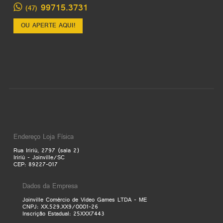
99715.3731
(47)
OU APERTE AQUI!
Endereço Loja Física
Rua Iririú, 2797 (sala 2)
Iririú - Joinville/SC
CEP: 89227-017
Dados da Empresa
Joinville Comércio de Video Games LTDA - ME
CNPJ: XX.529.XX9/0001-26
Inscrição Estadual: 25XXX7443