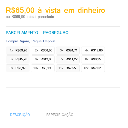
R$65,00 à vista em dinheiro
ou R$69,90 inicial parcelado
PARCELAMENTO - PAGSEGURO
Compre Agora, Pague Depois!
1x
R$69,90
2x
R$36,53
3x
R$24,71
4x
R$18,80
5x
R$15,26
6x
R$12,90
7x
R$11,22
8x
R$9,95
9x
R$8,97
10x
R$8,19
11x
R$7,55
12x
R$7,02
DESCRIÇÃO
ESPECIFICAÇÃO