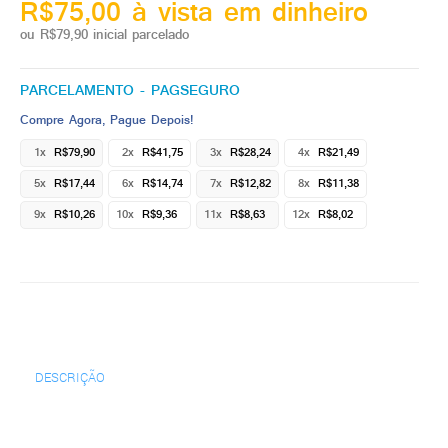
R$75,00 à vista em dinheiro
ou R$79,90 inicial parcelado
PARCELAMENTO - PAGSEGURO
Compre Agora, Pague Depois!
1x
R$79,90
2x
R$41,75
3x
R$28,24
4x
R$21,49
5x
R$17,44
6x
R$14,74
7x
R$12,82
8x
R$11,38
9x
R$10,26
10x
R$9,36
11x
R$8,63
12x
R$8,02
DESCRIÇÃO