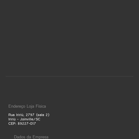
Endereço Loja Física
Rua Iririú, 2797 (sala 2)
Iririú - Joinville/SC
CEP: 89227-017
Dados da Empresa