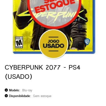
ado gamer)
os)
)
cnica)
CYBERPUNK 2077 - PS4
(USADO)
Modelo:
Blu-ray
Disponibilidade:
Sem estoque