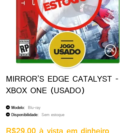
ado gamer)
os)
)
cnica)
MIRROR'S EDGE CATALYST -
XBOX ONE (USADO)
Modelo:
Blu-ray
Disponibilidade:
Sem estoque
R$29,00 à vista em dinheiro