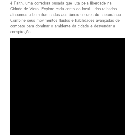
é Faith, uma corredora ousada que luta pela liberdade na
Cidade de Vidro. Explore cada canto do local - dos telhados
altíssimos e bem iluminados aos túneis escuros do subterrâneo.
Combine seus movimentos fluidos e habilidades avançadas de
combate para dominar o ambiente da cidade e desvendar a
conspiração.