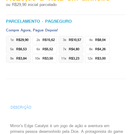
ou R$29,90 inicial parcelado
PARCELAMENTO - PAGSEGURO
Compre Agora, Pague Depois!
1x
R$29,90
2x
R$15,62
3x
R$10,57
4x
R$8,04
5x
R$6,53
6x
R$5,52
7x
R$4,80
8x
R$4,26
9x
R$3,84
10x
R$3,50
11x
R$3,23
12x
R$3,00
DESCRIÇÃO
Mirror's Edge Catalyst é um jogo de ação e aventura em
primeira pessoa desenvolvido pela Dice. A protagonista do game