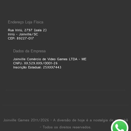
Endereço Loja Física
Rua Iririú, 2797 (sala 2)
Iririú - Joinville/SC
CEP: 89227-017
Dados da Empresa
Joinville Comércio de Video Games LTDA - ME
CNPJ: XX.529.XX9/0001-26
Inscrição Estadual: 25XXX7443
Joinville Games 2011/2026 - A diversão de hoje é a nostalgia de amanhã
- Todos os direitos reservados.