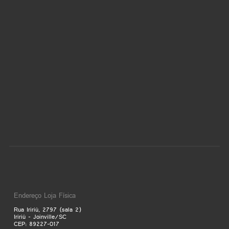
Endereço Loja Física
Rua Iririú, 2797 (sala 2)
Iririú - Joinville/SC
CEP: 89227-017