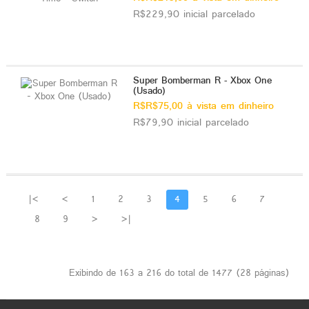
R$229,90 inicial parcelado
Super Bomberman R - Xbox One
(Usado)
R$R$75,00 à vista em dinheiro
R$79,90 inicial parcelado
|<
<
1
2
3
4
5
6
7
8
9
>
>|
Exibindo de 163 a 216 do total de 1477 (28 páginas)