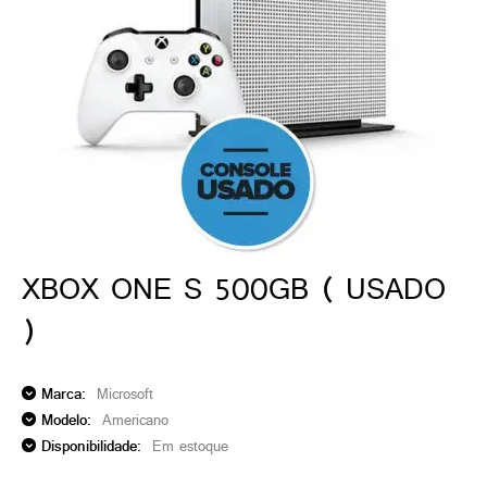
ado gamer)
os)
)
cnica)
XBOX ONE S 500GB ( USADO
)
Marca:
Microsoft
Modelo:
Americano
Disponibilidade:
Em estoque