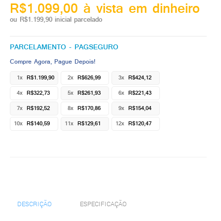
R$1.099,00 à vista em dinheiro
ou R$1.199,90 inicial parcelado
PARCELAMENTO - PAGSEGURO
Compre Agora, Pague Depois!
1x
R$1.199,90
2x
R$626,99
3x
R$424,12
4x
R$322,73
5x
R$261,93
6x
R$221,43
7x
R$192,52
8x
R$170,86
9x
R$154,04
10x
R$140,59
11x
R$129,61
12x
R$120,47
DESCRIÇÃO
ESPECIFICAÇÃO