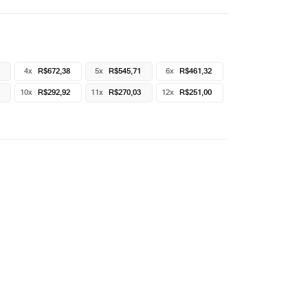
4x
R$672,38
5x
R$545,71
6x
R$461,32
10x
R$292,92
11x
R$270,03
12x
R$251,00