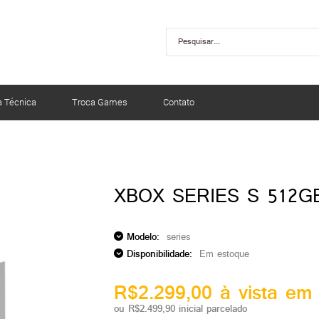
a Técnica
Troca Games
Contato
XBOX SERIES S 512G
Modelo:
series
Disponibilidade:
Em estoque
R$2.299,00 à vista em 
ou R$2.499,90 inicial parcelado