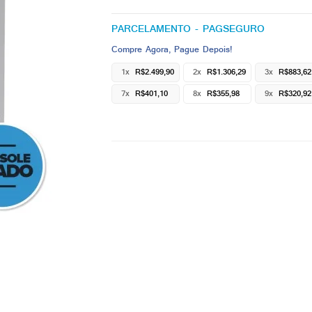
PARCELAMENTO - PAGSEGURO
Compre Agora, Pague Depois!
1x
R$2.499,90
2x
R$1.306,29
3x
R$883,62
7x
R$401,10
8x
R$355,98
9x
R$320,92