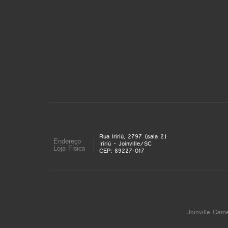
Rua Iririú, 2797 (sala 2)
Endereço
Iririú - Joinville/SC
Loja Física
CEP: 89227-017
Joinville Gam