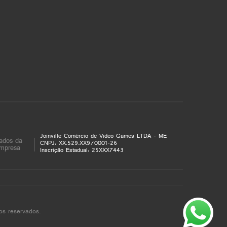
Joinville Comércio de Video Games LTDA - ME
ados da
CNPJ: XX.529.XX9/0001-26
mpresa
Inscrição Estadual: 25XXX7443
os reservados.