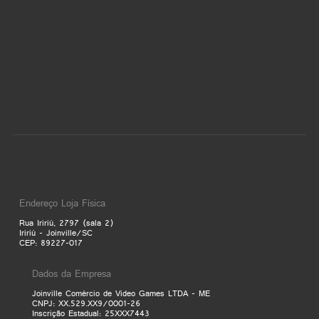
Endereço Loja Física
Rua Iririú, 2797 (sala 2)
Iririú - Joinville/SC
CEP: 89227-017
Dados da Empresa
Joinville Comércio de Video Games LTDA - ME
CNPJ: XX.529.XX9/0001-26
Inscrição Estadual: 25XXX7443