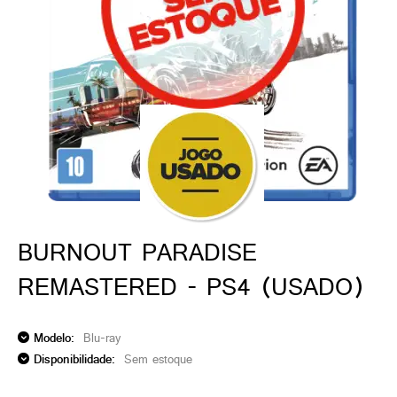
ado gamer)
os)
)
cnica)
BURNOUT PARADISE
REMASTERED - PS4 (USADO)
Modelo:
Blu-ray
Disponibilidade:
Sem estoque