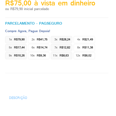
R$75,00 à vista em dinheiro
ou R$79,90 inicial parcelado
PARCELAMENTO - PAGSEGURO
Compre Agora, Pague Depois!
1x
R$79,90
2x
R$41,75
3x
R$28,24
4x
R$21,49
5x
R$17,44
6x
R$14,74
7x
R$12,82
8x
R$11,38
9x
R$10,26
10x
R$9,36
11x
R$8,63
12x
R$8,02
DESCRIÇÃO