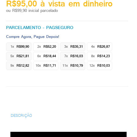
R$95,00 à vista em dinheiro
ou R$99,90 inicial parcelado
PARCELAMENTO - PAGSEGURO
Compre Agora, Pague Depois!
1x
R$99,90
2x
R$52,20
3x
R$35,31
4x
R$26,87
5x
R$21,81
6x
R$18,44
7x
R$16,03
8x
R$14,23
9x
R$12,82
10x
R$11,71
11x
R$10,79
12x
R$10,03
DESCRIÇÃO