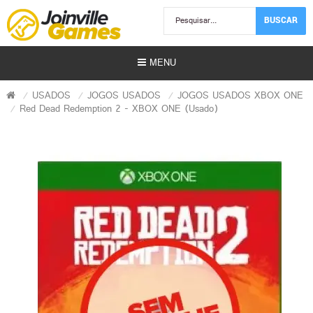
BUSCAR
MENU
USADOS
JOGOS USADOS
JOGOS USADOS XBOX ONE
Red Dead Redemption 2 - XBOX ONE (Usado)
Usados)
)
r)
s | Gift Card)