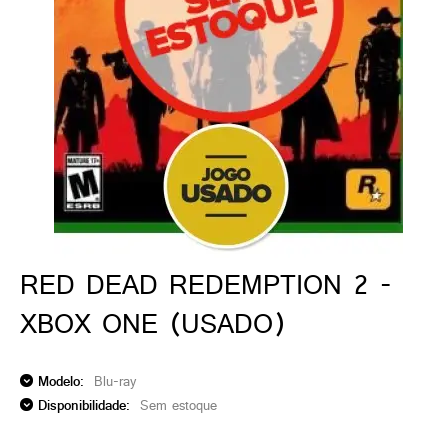
ado gamer)
os)
)
cnica)
RED DEAD REDEMPTION 2 -
XBOX ONE (USADO)
Modelo:
Blu-ray
Disponibilidade:
Sem estoque