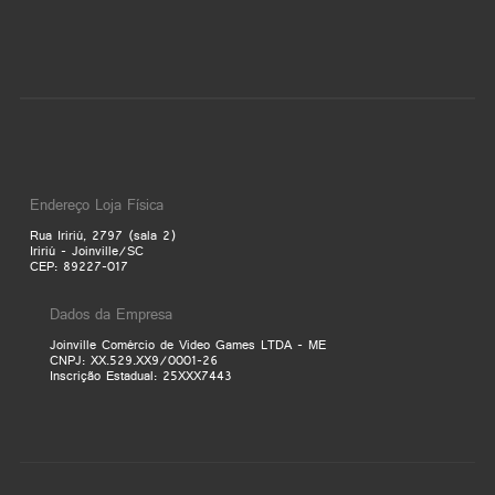
Endereço Loja Física
Rua Iririú, 2797 (sala 2)
Iririú - Joinville/SC
CEP: 89227-017
Dados da Empresa
Joinville Comércio de Video Games LTDA - ME
CNPJ: XX.529.XX9/0001-26
Inscrição Estadual: 25XXX7443