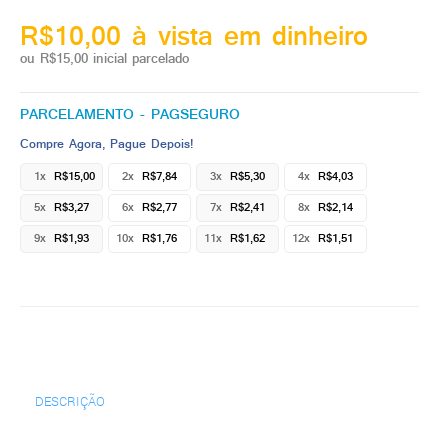
R$10,00 à vista em dinheiro
ou R$15,00 inicial parcelado
PARCELAMENTO - PAGSEGURO
Compre Agora, Pague Depois!
1x
R$15,00
2x
R$7,84
3x
R$5,30
4x
R$4,03
5x
R$3,27
6x
R$2,77
7x
R$2,41
8x
R$2,14
9x
R$1,93
10x
R$1,76
11x
R$1,62
12x
R$1,51
DESCRIÇÃO