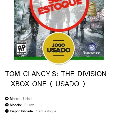
ado gamer)
os)
)
cnica)
TOM CLANCY'S: THE DIVISION
- XBOX ONE ( USADO )
Marca:
Ubisoft
Modelo:
Bluray
Disponibilidade:
Sem estoque