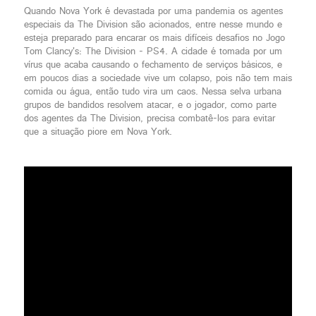
Quando Nova York é devastada por uma pandemia os agentes
especiais da The Division são acionados, entre nesse mundo e
esteja preparado para encarar os mais difíceis desafios no Jogo
Tom Clancy's: The Division - PS4. A cidade é tomada por um
vírus que acaba causando o fechamento de serviços básicos, e
em poucos dias a sociedade vive um colapso, pois não tem mais
comida ou água, então tudo vira um caos. Nessa selva urbana
grupos de bandidos resolvem atacar, e o jogador, como parte
dos agentes da The Division, precisa combatê-los para evitar
que a situação piore em Nova York.