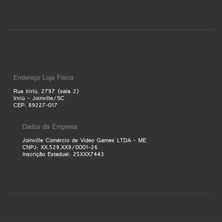
Endereço Loja Física
Rua Iririú, 2797 (sala 2)
Iririú - Joinville/SC
CEP: 89227-017
Dados da Empresa
Joinville Comércio de Video Games LTDA - ME
CNPJ: XX.529.XX9/0001-26
Inscrição Estadual: 25XXX7443