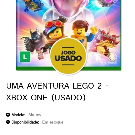
ado gamer)
os)
)
cnica)
UMA AVENTURA LEGO 2 -
XBOX ONE (USADO)
Modelo:
Blu-ray
Disponibilidade:
Em estoque