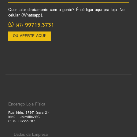
Quer falar diretamente com a gente? É só ligar aqui pra loja. No
celular (Whatsapp):
99715.3731
(47)
OU APERTE AQUI!
Endereço Loja Física
Rua Iririú, 2797 (sala 2)
Iririú - Joinville/SC
CEP: 89227-017
Dados da Empresa