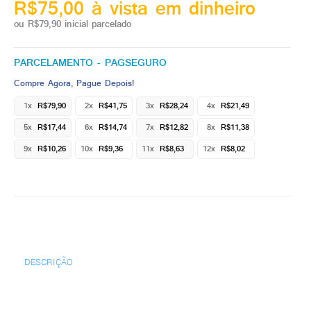
R$75,00 à vista em dinheiro
ou R$79,90 inicial parcelado
PARCELAMENTO - PAGSEGURO
Compre Agora, Pague Depois!
1x
R$79,90
2x
R$41,75
3x
R$28,24
4x
R$21,49
5x
R$17,44
6x
R$14,74
7x
R$12,82
8x
R$11,38
9x
R$10,26
10x
R$9,36
11x
R$8,63
12x
R$8,02
DESCRIÇÃO