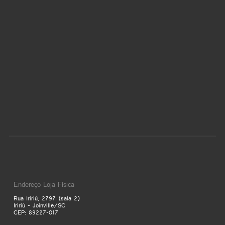
Endereço Loja Física
Rua Iririú, 2797 (sala 2)
Iririú - Joinville/SC
CEP: 89227-017