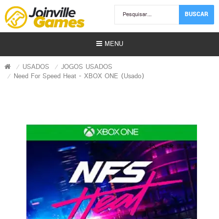
BUSCAR
MENU
USADOS
JOGOS USADOS
Need For Speed Heat - XBOX ONE (Usado)
Usados)
)
r)
s | Gift Card)