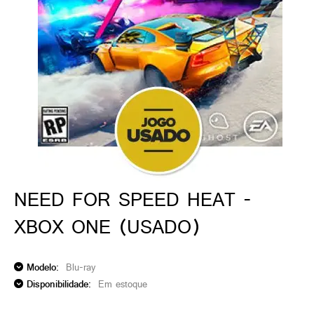
ado gamer)
os)
)
cnica)
NEED FOR SPEED HEAT -
XBOX ONE (USADO)
Modelo:
Blu-ray
Disponibilidade:
Em estoque