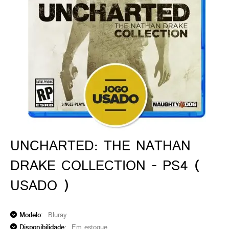
ado gamer)
os)
)
cnica)
UNCHARTED: THE NATHAN
DRAKE COLLECTION - PS4 (
USADO )
Modelo:
Bluray
Disponibilidade:
Em estoque