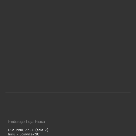
Endereço Loja Física
Rua Iririú, 2797 (sala 2)
Iririú - Joinville/SC