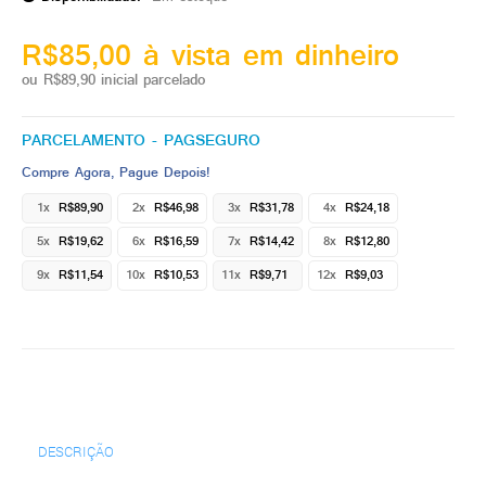
R$85,00 à vista em dinheiro
ou R$89,90 inicial parcelado
PARCELAMENTO - PAGSEGURO
Compre Agora, Pague Depois!
1x
R$89,90
2x
R$46,98
3x
R$31,78
4x
R$24,18
5x
R$19,62
6x
R$16,59
7x
R$14,42
8x
R$12,80
9x
R$11,54
10x
R$10,53
11x
R$9,71
12x
R$9,03
DESCRIÇÃO