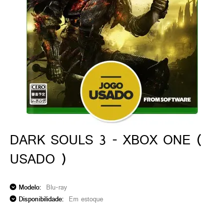
ado gamer)
os)
)
cnica)
DARK SOULS 3 - XBOX ONE (
USADO )
Modelo:
Blu-ray
Disponibilidade:
Em estoque