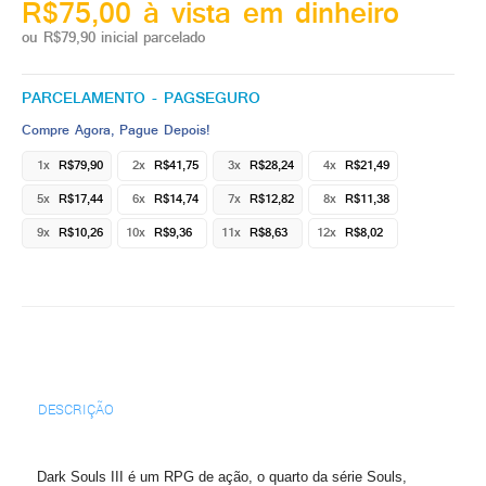
R$75,00 à vista em dinheiro
ou R$79,90 inicial parcelado
PARCELAMENTO - PAGSEGURO
Compre Agora, Pague Depois!
1x
R$79,90
2x
R$41,75
3x
R$28,24
4x
R$21,49
5x
R$17,44
6x
R$14,74
7x
R$12,82
8x
R$11,38
9x
R$10,26
10x
R$9,36
11x
R$8,63
12x
R$8,02
DESCRIÇÃO
Dark Souls III é um RPG de ação, o quarto da série Souls,