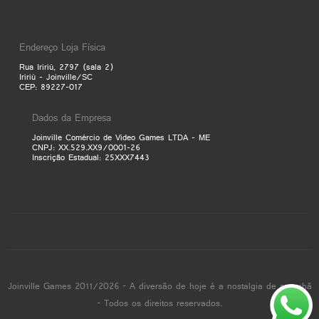
Endereço Loja Física
Rua Iririú, 2797 (sala 2)
Iririú - Joinville/SC
CEP: 89227-017
Dados da Empresa
Joinville Comércio de Video Games LTDA - ME
CNPJ: XX.529.XX9/0001-26
Inscrição Estadual: 25XXX7443
Joinville Games 2011/2026 - A diversão de hoje é a nostalgia de amanhã
- Todos os direitos reservados.